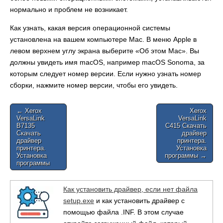
нормально и проблем не возникает.
Как узнать, какая версия операционной системы
установлена на вашем компьютере Mac. В меню Apple в
левом верхнем углу экрана выберите «Об этом Mac». Вы
должны увидеть имя macOS, например macOS Sonoma, за
которым следует номер версии. Если нужно узнать номер
сборки, нажмите номер версии, чтобы его увидеть.
Post
← Xerox
Xerox
VersaLink
VersaLink
navigation
B7135
C415 Скачать
Скачать
драйвер
драйвер
принтера.
принтера.
Установка
Установка
программы →
программы
Как установить драйвер, если нет файла
setup.exe
и как установить драйвер с
помощью файла .INF. В этом случае