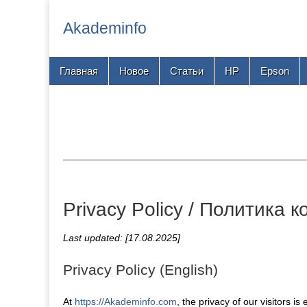
Akademinfo
Main
Skip
Главная
Новое
Статьи
HP
Epson
menu
to
content
Privacy Policy / Политика
Last updated: [17.08.2025]
Privacy Policy (English)
At
https://Akademinfo.com
, the privacy of our visitors i