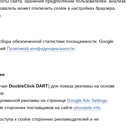
боты сайта, хранения предпочтений пользователей, анализа
ватель может отключить cookie в настройках браузера.
ы
.
сбора обезличенной статистики посещаемости. Google
воей
Политикой конфиденциальности
.
se
.
ючая
DoubleClick DART
) для показа рекламы на основе
ов.
зированной рекламы на странице
Google Ads Settings
.
ie сторонних поставщиков на сайте
aboutads.info
.
оступа к cookie сторонних рекламодателей и не