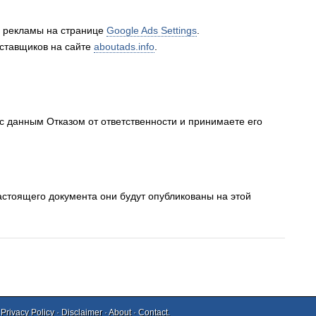
й рекламы на странице
Google Ads Settings
.
оставщиков на сайте
aboutads.info
.
 с данным Отказом от ответственности и принимаете его
стоящего документа они будут опубликованы на этой
.
Privacy Policy
·
Disclaimer
·
About
·
Contact
.