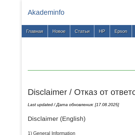
Akademinfo
Main
Skip
Главная
Новое
Статьи
HP
Epson
menu
to
content
Disclaimer / Отказ от отве
Last updated / Дата обновления: [17.08.2025]
Disclaimer (English)
1) General Information