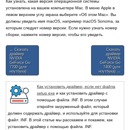
Как узнать, какая версия операционной системы
установлена на вашем компьютере Mac. В меню Apple в
левом верхнем углу экрана выберите «Об этом Mac». Вы
должны увидеть имя macOS, например macOS Sonoma, за
которым следует номер версии. Если нужно узнать номер
сборки, нажмите номер версии, чтобы его увидеть.
Post
← Скачать
Скачать
драйвер
драйвер
navigation
NVIDIA
NVIDIA
GeForce Go
GeForce Go
7700 (для
7400 (для
ноутбука)
ноутбука) →
Как установить драйвер, если нет файла
setup.exe
и как установить драйвер с
помощью файла .INF. В этом случае
откройте загруженный файл, который
должен содержать драйвер, и используйте для установки
файл .INF. В этой статье мы расскажем и покажем, как
установить драйвер с помощью файла .INF.