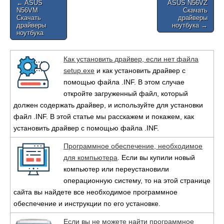
Post
← ASUS
ASUS N56VZ
N56VM
Скачать
navigation
Скачать
драйверы
драйверы
ноутбука →
ноутбука
Как установить драйвер, если нет файла
setup.exe
и как установить драйвер с
помощью файла .INF. В этом случае
откройте загруженный файл, который
должен содержать драйвер, и используйте для установки
файл .INF. В этой статье мы расскажем и покажем, как
установить драйвер с помощью файла .INF.
Программное обеспечение, необходимое
для компьютера
. Если вы купили новый
компьютер или переустановили
операционную систему, то на этой странице
сайта вы найдете все необходимое программное
обеспечение и инструкции по его установке.
Если вы не можете найти программное