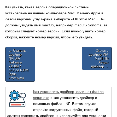
Как узнать, какая версия операционной системы
установлена на вашем компьютере Mac. В меню Apple в
левом верхнем углу экрана выберите «Об этом Mac». Вы
должны увидеть имя macOS, например macOS Sonoma, за
которым следует номер версии. Если нужно узнать номер
сборки, нажмите номер версии, чтобы его увидеть.
Post
← Скачать
Скачать
драйвер
драйвер VIA
navigation
NVIDIA
Vinyl HD
GeForce
Аудио
7150M /
драйвер →
nForce 630M
(для
ноутбука)
Как установить драйвер, если нет файла
setup.exe
и как установить драйвер с
помощью файла .INF. В этом случае
откройте загруженный файл, который
должен содержать драйвер, и используйте для установки