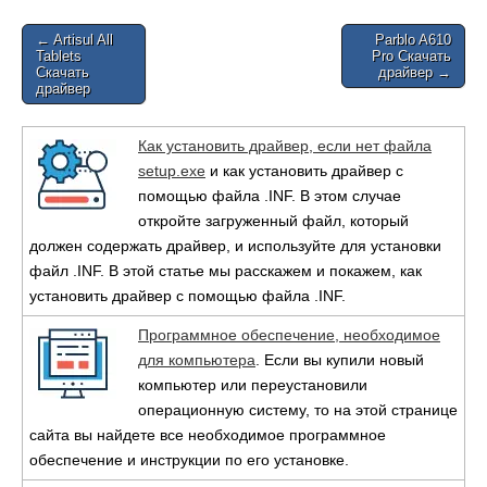
Post
← Artisul All
Parblo A610
Tablets
Pro Скачать
navigation
Скачать
драйвер →
драйвер
Как установить драйвер, если нет файла
setup.exe
и как установить драйвер с
помощью файла .INF. В этом случае
откройте загруженный файл, который
должен содержать драйвер, и используйте для установки
файл .INF. В этой статье мы расскажем и покажем, как
установить драйвер с помощью файла .INF.
Программное обеспечение, необходимое
для компьютера
. Если вы купили новый
компьютер или переустановили
операционную систему, то на этой странице
сайта вы найдете все необходимое программное
обеспечение и инструкции по его установке.