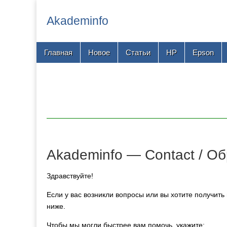
Akademinfo
Main
Skip
Главная
Новое
Статьи
HP
Epson
menu
to
content
Akademinfo — Contact / Об
Здравствуйте!
Если у вас возникли вопросы или вы хотите получит
ниже.
Чтобы мы могли быстрее вам помочь, укажите: